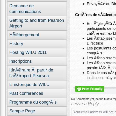
EnvoyÃ©e au Dire
Demande de
communications
CritÃ¨res de sÃ©lecti
Getting to and from Pearson
En rÃ¨gle gÃ©nÃ©
Airport
participants de t
critÃ¨re est flex
HÃ©bergement
Les Ã©tablissemen
Directrice
History
Les postulants do
Hosting WILU 2011
congrÃ¨s
Les Ã©tablisseme
Inscriptions
Les Ã©tablisseme
proximitÃ©, Ã t
ItinÃ©raire Ã partir de
Dans le cas oÃ¹
l’aÃ©roport Pearson
institutions n’ay
L’historique de WILU
Past conferences
No Comments yet, be the first to re
Programme du congrÃ¨s
Leave a Reply
Sample Page
Your email address will not 