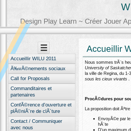
W
Design Play Learn ~ Créer Jouer A
Menu
Skip to content
☰
Accueillir
Accueillir WILU 2011
Nous sommes trÃ¨s heur
University of Saskatch
Ã‰vÃ©nements sociaux
la ville de Regina, du 1
Call for Proposals
sous les cieux vivants
.
Commanditaires et
partenaires
ProcÃ©dures pour soum
ConfÃ©rence d’ouverture et
La proposition doit Ãªtre 
plÃ©niÃ¨re de clÃ´ture
EnvoyÃ©e par le D
Contact / Communiquer
hÃ´te
avec nous
D’un maximum d