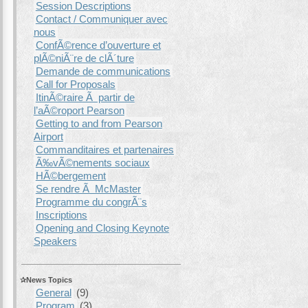
Session Descriptions
Contact / Communiquer avec
nous
ConfÃ©rence d’ouverture et
plÃ©niÃ¨re de clÃ´ture
Demande de communications
Call for Proposals
ItinÃ©raire Ã partir de
l’aÃ©roport Pearson
Getting to and from Pearson
Airport
Commanditaires et partenaires
Ã‰vÃ©nements sociaux
HÃ©bergement
Se rendre Ã McMaster
Programme du congrÃ¨s
Inscriptions
Opening and Closing Keynote
Speakers
News Topics
General
(9)
Program
(3)