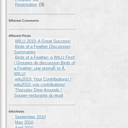
Registration
(3)
Recent Comments
Recent Posts
WILU 2010: A Great Success!
Birds of a Feather Discussion
Summaries
Birds of a Feather: a WILU First!
/ Groupes de discussion Birds of
a Feather: une premiÃ¨re Ã
WILU!
wilu2010: Your Contributions! /
wilu2010: vos contributions!
Thursday Dine-Arounds /
Souper-resturants du jeudi
Archives
September 2010
May 2010
April 2010