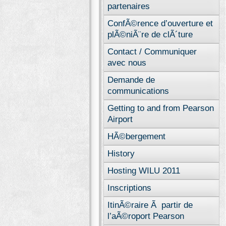
partenaires
ConfÃ©rence d’ouverture et
plÃ©niÃ¨re de clÃ´ture
Contact / Communiquer
avec nous
Demande de
communications
Getting to and from Pearson
Airport
HÃ©bergement
History
Hosting WILU 2011
Inscriptions
ItinÃ©raire Ã partir de
l’aÃ©roport Pearson