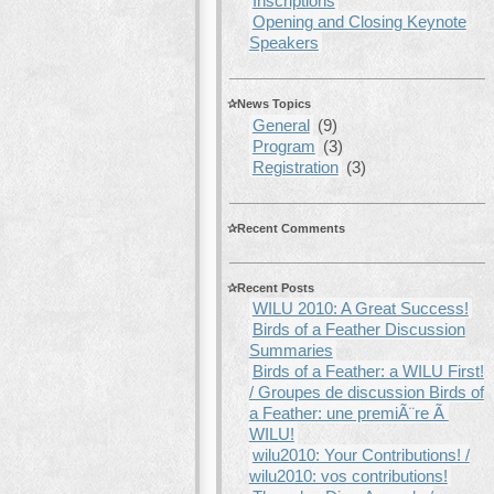
Inscriptions
Opening and Closing Keynote
Speakers
News Topics
General
(9)
Program
(3)
Registration
(3)
Recent Comments
Recent Posts
WILU 2010: A Great Success!
Birds of a Feather Discussion
Summaries
Birds of a Feather: a WILU First!
/ Groupes de discussion Birds of
a Feather: une premiÃ¨re Ã
WILU!
wilu2010: Your Contributions! /
wilu2010: vos contributions!