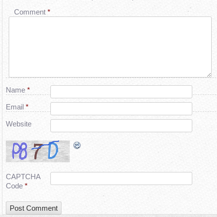
Comment
*
Name
*
Email
*
Website
CAPTCHA
Code
*