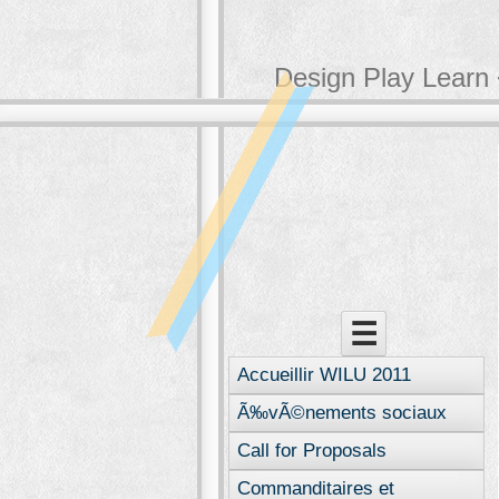
Design Play Learn 
Menu
Skip to content
☰
Accueillir WILU 2011
Ã‰vÃ©nements sociaux
Call for Proposals
Commanditaires et