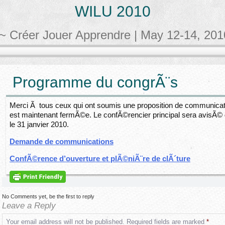
WILU 2010
~ Créer Jouer Apprendre | May 12-14, 20
Programme du congrÃ¨s
Merci Ã tous ceux qui ont soumis une proposition de communic
est maintenant fermÃ©e. Le confÃ©rencier principal sera avisÃ© de
le 31 janvier 2010.
Demande de communications
ConfÃ©rence d’ouverture et plÃ©niÃ¨re de clÃ´ture
No Comments yet, be the first to reply
Leave a Reply
Your email address will not be published.
Required fields are marked
*