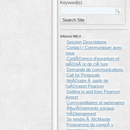
Keyword(s)
About WILU
Session Descriptions
Contact / Communiquer avec
nous
ConfÃ©rence d’ouverture et
plÃ©niÃ¨re de clÃ´ture
Demande de communications
Call for Proposals
ItinÃ©raire Ã partir de
l’aÃ©roport Pearson
Getting to and from Pearson
Airport
Commanditaires et partenaires
Ã‰vÃ©nements sociaux
HÃ©bergement
Se rendre Ã McMaster
Programme du congrÃ¨s